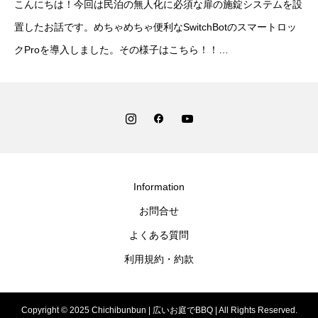
こんにちは！今回は民泊の無人化に必須な扉の施錠システムを設
うになるアダプターもあるよ！
置したお話です。めちゃめちゃ便利なSwitchBotのスマートロッ
クProを導入しました。その様子はこちら！！
https://youtu.be/K0OKXoUy_sMチチブンブ
Information
お問合せ
よくある質問
利用規約・約款
Copyright © 2025 Chichibunbun | 広いお庭でBBQ | All Rights Reserved.