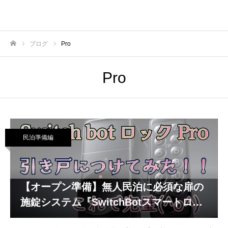
ブログ
Pro
ホーム
Pro
民泊準備編
【オープン準備】無人民泊に必須な扉の
施錠システム『SwitchBotスマートロッ
クPro』を導入！！引き戸でも使えるよ