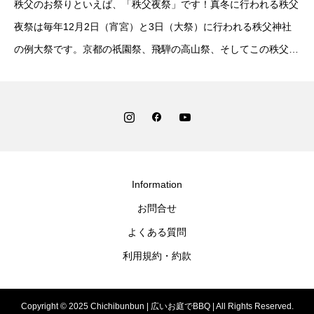
秩父のお祭りといえば、「秩父夜祭」です！真冬に行われる秩父
夜祭は毎年12月2日（宵宮）と3日（大祭）に行われる秩父神社
の例大祭です。京都の祇園祭、飛騨の高山祭、そしてこの秩父夜
祭が日本三大曳山祭と言われているのですが、祇園祭と高山祭は
知ってるけど秩父夜祭
Information
お問合せ
よくある質問
利用規約・約款
Copyright © 2025 Chichibunbun | 広いお庭でBBQ | All Rights Reserved.