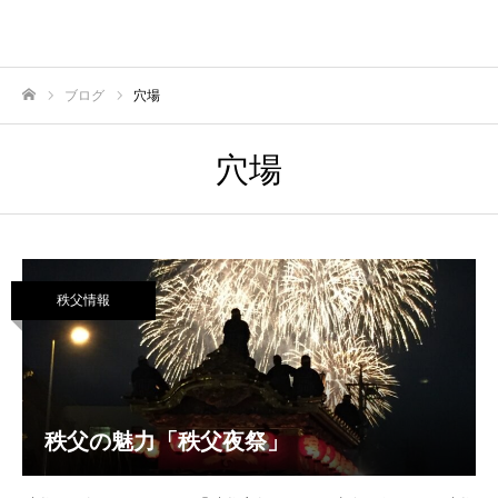
ブログ
穴場
ホーム
穴場
秩父情報
秩父の魅力「秩父夜祭」