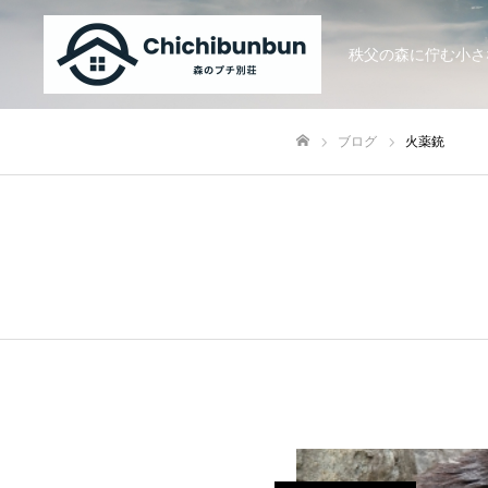
秩父の森に佇む小さ
ブログ
火薬銃
ホーム