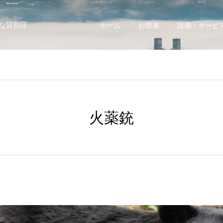
な貸別荘
ホーム
お部屋
設備・サービ
火薬銃