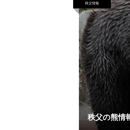
秩父情報
秩父の熊情