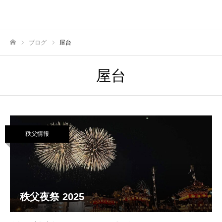
ブログ
屋台
ホーム
屋台
秩父情報
秩父夜祭 2025