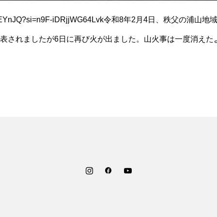
/u5oXw5EYnJQ?si=n9F-iDRjjWG64Lvk令和8年2月4日、秩
表されましたが6日に再び火が出ました。山火事は一度消えた