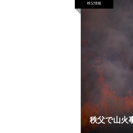
秩父情報
秩父で山火