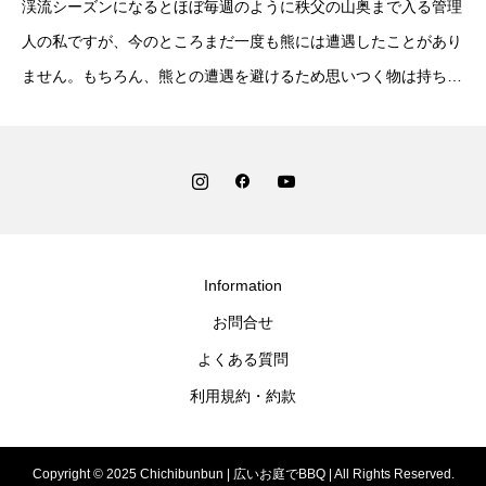
渓流シーズンになるとほぼ毎週のように秩父の山奥まで入る管理
人の私ですが、今のところまだ一度も熊には遭遇したことがあり
ません。もちろん、熊との遭遇を避けるため思いつく物は持ち歩
いています。・鈴（高音、低音の2種類） ・笛（ホイッスル
Information
お問合せ
よくある質問
利用規約・約款
Copyright © 2025 Chichibunbun | 広いお庭でBBQ | All Rights Reserved.